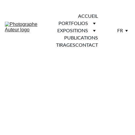
ACCUEIL
PORTFOLIOS
EXPOSITIONS
FR
PUBLICATIONS
TIRAGES
CONTACT
Univers urbains.
Graphismes et contrastes.
Ombres et lumières.
Carnet de villes.
Fragments de vies.